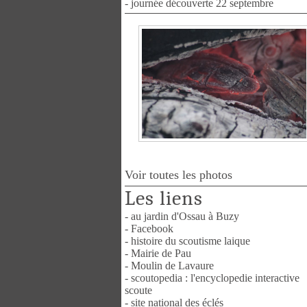
- journée découverte 22 septembre
Voir toutes les photos
Les liens
- au jardin d'Ossau à Buzy
- Facebook
- histoire du scoutisme laique
- Mairie de Pau
- Moulin de Lavaure
- scoutopedia : l'encyclopedie interactive
scoute
- site national des éclés