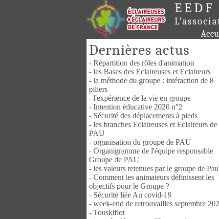
EEDF
L’associa
Accu
Dernières actus
- Répartition des rôles d'animation
- les Bases des Eclaireuses et Eclaireurs
- la méthode du groupe : intéraction de 8
piliers
- l'expérience de la vie en groupe
- Intention éducative 2020 n°2
- Sécurité des déplacements à pieds
- les branches Eclaireuses et Eclaireurs de
PAU
- organisation du groupe de PAU
- Organigramme de l'équipe responsable
Groupe de PAU
- les valeurs retenues par le groupe de Pau
- Comment les animateurs définissent les
objectifs pour le Groupe ?
- Sécurité liée Au covid-19
- week-end de retrouvailles septembre 20
- Touskiflot